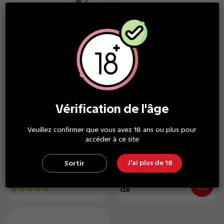
Vérification de l'âge
YELLO Epod
Concentré Medusa
Veuillez confirmer que vous avez 18 ans ou plus pour
2 Pods Myrtille ice epod
Concentré Mistery Ice
accéder à ce site
- Yello
30ml - Medusa
J'ai plus de 18
Sortir
6,00 €
À partir
de
10,50 €
À partir
de