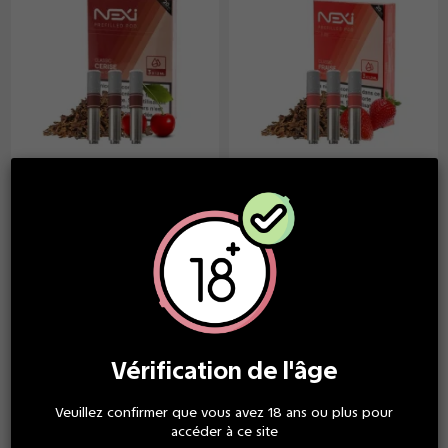
Nexi One
Nexi One
Classic Cerise -
Classic Fraise -
Cartouches Nexi One
Cartouches Nexi One
8,90 €
8,90 €
À partir
À partir
de
de
Vérification de l'âge
Veuillez confirmer que vous avez 18 ans ou plus pour
accéder à ce site