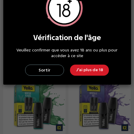
YELLO Epod
YELLO Epod
2 Pods Menthe Polaire
2 Pods Pop corn
epod - Yello
caramélisé epod - Yello
Vérification de l'âge
6,00 €
À partir
de
6,00 €
À partir
Veuillez confirmer que vous avez 18 ans ou plus pour
de
accéder à ce site
J'ai plus de 18
Sortir