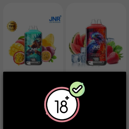
JNR by Falcon-X
JNR by Falcon-X
Mango Passion Fruit -
Strawberry Watermelon
28k JNR
ice - 28k JNR
14,90 €
14,90 €
À partir
À partir
de
de