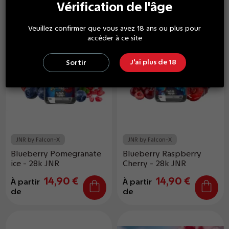
Vérification de l'âge
Veuillez confirmer que vous avez 18 ans ou plus pour
accéder à ce site
J'ai plus de 18
Sortir
JNR by Falcon-X
JNR by Falcon-X
Blueberry Pomegranate
Blueberry Raspberry
ice - 28k JNR
Cherry - 28k JNR
14,90 €
14,90 €
À partir
À partir
de
de