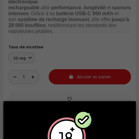
électronique
rechargeable
allie
performance
,
longévité
et
saveurs
intenses
. Grâce à sa
batterie USB-C 950 mAh
et
son
système de recharge innovant
, elle offre
jusqu'à
28 000 bouffées
, redéfinissant les standards des
vapoteuses jetables.
Taux de nicotine
Ajouter au panier
Tarifs dégressifs
À partir de
x2
14,90 €
/unité