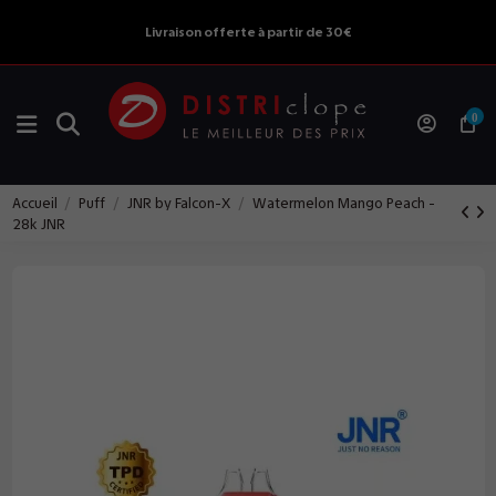
Livraison offerte à partir de 30€
0
Accueil
Puff
JNR by Falcon-X
Watermelon Mango Peach -
28k JNR