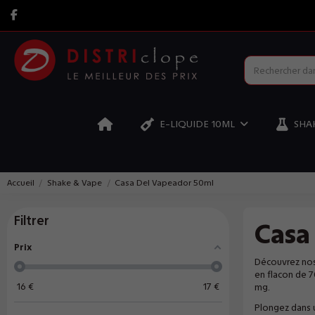
E-LIQUIDE 10ML
SHAK
Accueil
Shake & Vape
Casa Del Vapeador 50ml
Filtrer
Casa
Prix
Découvrez nos l
en flacon de 7
16
€
17
€
mg.
Plongez dans u