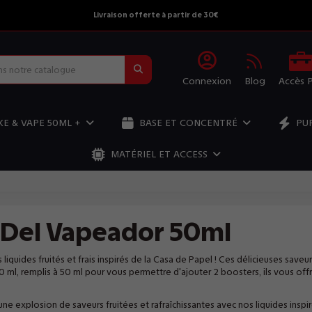
Livraison offerte à partir de 30€
Connexion
Blog
Accès 
E & VAPE 50ML +
BASE ET CONCENTRÉ
PU
MATÉRIEL ET ACCESS
 Del Vapeador 50ml
iquides fruités et frais inspirés de la Casa de Papel ! Ces délicieuses saveur
0 ml, remplis à 50 ml pour vous permettre d'ajouter 2 boosters, ils vous offre
ne explosion de saveurs fruitées et rafraîchissantes avec nos liquides in