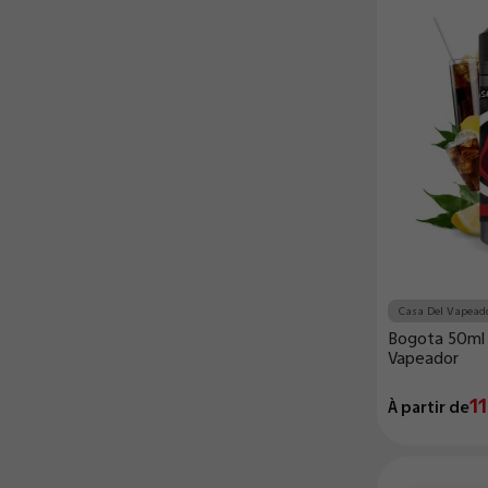
Casa Del Vapead
Bogota 50ml 
Vapeador
11
À partir de