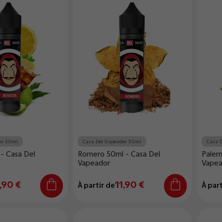
or 50ml
Casa Del Vapeador 50ml
Casa 
- Casa Del
Romero 50ml - Casa Del
Paler
Vapeador
Vapea
,90 €
11,90 €
À partir de
À part