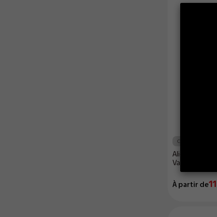
Casa Del Vapead
Alicia Sierra 
Vapeador
11
À partir de