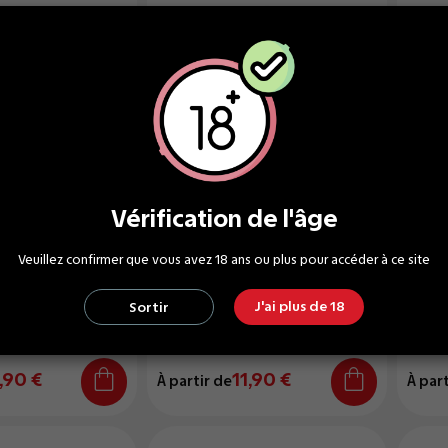
Vérification de l'âge
Veuillez confirmer que vous avez 18 ans ou plus pour accéder à ce site
or 50ml
Casa Del Vapeador 50ml
Casa 
J'ai plus de 18
Sortir
50ml - Casa Del
Arturo 50ml - Casa Del
Gandi
Vapeador
Vapea
,90 €
11,90 €
À partir de
À part