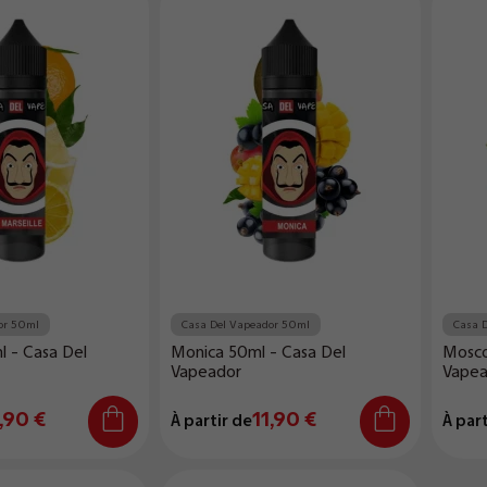
or 50ml
Casa Del Vapeador 50ml
Casa 
l - Casa Del
Monica 50ml - Casa Del
Mosco
Vapeador
Vapea
,90 €
11,90 €
À partir de
À part