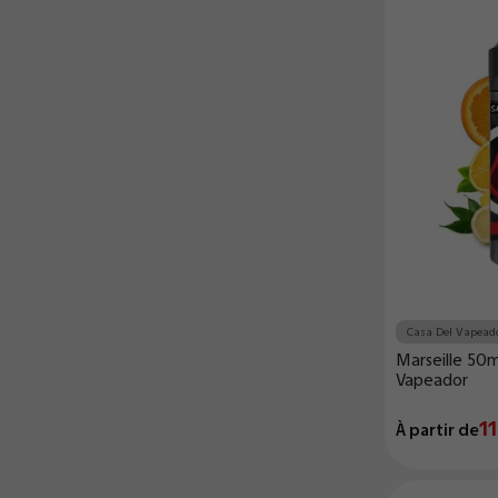
Casa Del Vapead
Marseille 50m
Vapeador
11
À partir de