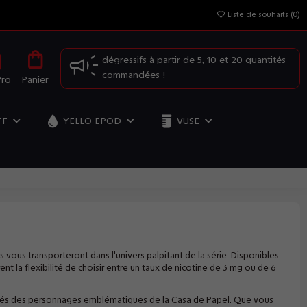
Liste de souhaits (
0
)
OFFRE SPÉCIALE: Profitez de nos prix
dégressifs à partir de 5, 10 et 20 quantités
commandées !
Pro
Panier
FF
YELLO EPOD
VUSE
s vous transporteront dans l'univers palpitant de la série. Disponibles
nt la flexibilité de choisir entre un taux de nicotine de 3 mg ou de 6
spirés des personnages emblématiques de la Casa de Papel. Que vous