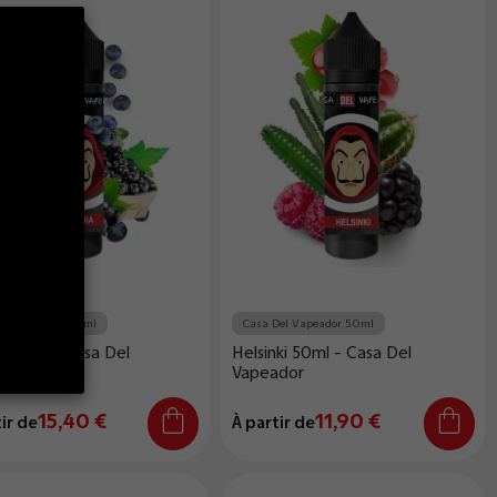
Del Vapeador 50ml
Casa Del Vapeador 50ml
a 50ml - Casa Del
Helsinki 50ml - Casa Del
dor
Vapeador
15,40 €
11,90 €
ir de
À partir de