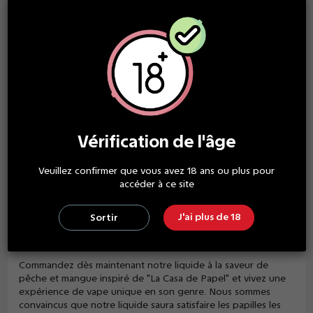
savoureuse.
Notre liquide est disponible en plusieurs taux de nicotine
pour répondre à vos besoins spécifiques. Que vous soyez un
vapoteur débutant ou expérimenté, notre liquide de 50ml est
parfait pour une utilisation quotidienne ou pour une occasion
spéciale. Nous proposons des taux de nicotine allant de 0 à
12 mg/ml pour satisfaire tous les types de consommateurs.
Notre liquide de 50ml est livré dans un flacon pratique et
facile à transporter, avec un embout fin pour une recharge
Vérification de l'âge
facile et sans déversement. Avec son design inspiré de la série
à succès "La Casa de Papel", notre liquide est un excellent
ajout à votre collection de liquides à vaper.
Veuillez confirmer que vous avez 18 ans ou plus pour
accéder à ce site
Nous mettons un point d'honneur à fabriquer nos produits
en France, dans le respect des normes de sécurité et de
J'ai plus de 18
qualité les plus strictes. Notre liquide de 50ml est certifié
Sortir
conforme aux normes européennes en matière de produits
de vapotage.
Commandez dès maintenant notre liquide à la saveur de
pêche et mangue inspiré de "La Casa de Papel" et vivez une
expérience de vape unique en son genre. Nous sommes
convaincus que notre liquide saura satisfaire les papilles les