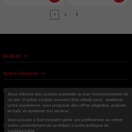
1
2
En Bref
Votre Compte
Nous Contacter
Nous utilisons des cookies essentiels au bon fonctionnement de
ce site. D’autres cookies peuvent être utilisés pour : améliorer
votre expérience, vous proposer des offres adaptées, analyser
Suivez-nous
le trafic et optimiser nos services.
Vous pouvez à tout moment gérer vos préférences ou retirer
Newsletter
votre consentement en accédant à notre politique de
confidentialité.