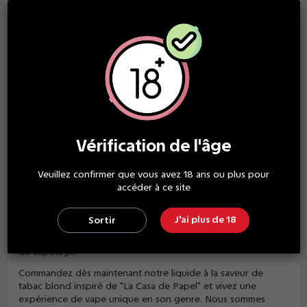
ingrédients de qualité supérieure pour une vapeur dense et
savoureuse.
Notre liquide est disponible en plusieurs taux de nicotine
pour répondre à vos besoins spécifiques. Que vous soyez un
vapoteur débutant ou expérimenté, notre liquide de 50ml est
parfait pour une utilisation quotidienne ou pour une occasion
spéciale. Nous proposons des taux de nicotine allant de 0 à
12 mg/ml pour satisfaire tous les types de consommateurs.
Notre liquide de 50ml est livré dans un flacon pratique et
facile à transporter, avec un embout fin pour une recharge
Vérification de l'âge
facile et sans déversement. Avec son design inspiré de la série
à succès "La Casa de Papel", notre liquide est un excellent
Veuillez confirmer que vous avez 18 ans ou plus pour
ajout à votre collection de liquides à vaper.
accéder à ce site
Nous mettons un point d'honneur à fabriquer nos produits
en France, dans le respect des normes de sécurité et de
J'ai plus de 18
Sortir
qualité les plus strictes. Notre liquide de 50ml est certifié
conforme aux normes européennes en matière de produits
de vapotage.
Commandez dès maintenant notre liquide à la saveur de
tabac blond inspiré de "La Casa de Papel" et vivez une
expérience de vape unique en son genre. Nous sommes