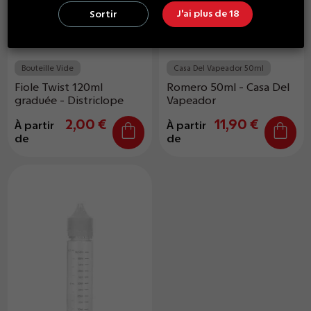
J'ai plus de 18
Sortir
Bouteille Vide
Casa Del Vapeador 50ml
Fiole Twist 120ml
Romero 50ml - Casa Del
graduée - Districlope
Vapeador
2,00 €
11,90 €
À partir
À partir
de
de