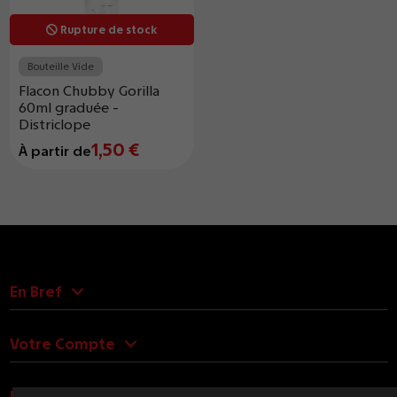
Rupture de stock
Bouteille Vide
Flacon Chubby Gorilla
60ml graduée -
Districlope
1,50 €
À partir de
En Bref
Votre Compte
Nous Contacter