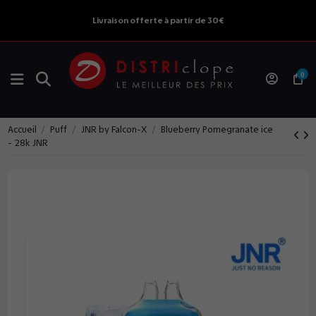
Livraison offerte à partir de 30€
0
Accueil
Puff
JNR by Falcon-X
Blueberry Pomegranate ice
- 28k JNR