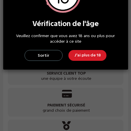
Économisez 4,00 €
Vérification de l'âge
Veuillez confirmer que vous avez 18 ans ou plus pour
LIVRAISON GRATUITE
accéder à ce site
à partir de 30€ d'achat
J'ai plus de 18
Sortir
SERVICE CLIENT TOP
une équipe à votre écoute
PAIEMENT SÉCURISÉ
grand choix de paiement