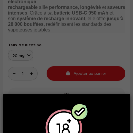
électronique
rechargeable
allie
performance
,
longévité
et
saveurs
intenses
. Grâce à sa
batterie USB-C 950 mAh
et
son
système de recharge innovant
, elle offre
jusqu'à
28 000 bouffées
, redéfinissant les standards des
vapoteuses jetables
Taux de nicotine
Ajouter au panier
Tarifs dégressifs
À partir de
x2
14,90 €
/unité