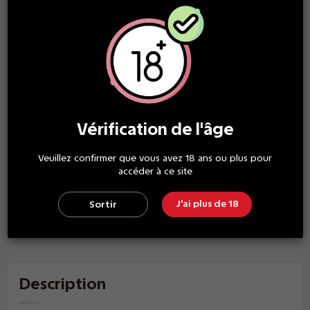
SERVICE CLIENT TOP
une équipe à votre écoute
PAIEMENT SÉCURISÉ
Vérification de l'âge
grand choix de paiement
Veuillez confirmer que vous avez 18 ans ou plus pour
accéder à ce site
GARANTIE SATISFACTION
J'ai plus de 18
Sortir
des produits de qualité
Description