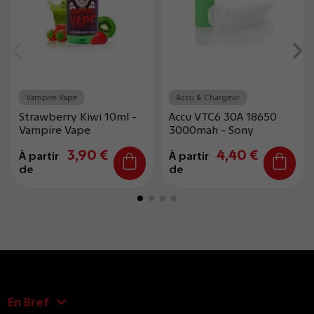
Vampire Vape
Accu & Chargeur
Strawberry Kiwi 10ml -
Accu VTC6 30A 18650
Vampire Vape
3000mah - Sony
3,90 €
4,40 €
À partir
À partir
de
de
En Bref