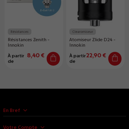
Résistances
Clearomiseur
Résistances Zenith -
Atomiseur Zlide D24 -
Innokin
Innokin
8,40 €
22,90 €
À partir
À partir
de
de
En Bref
Votre Compte