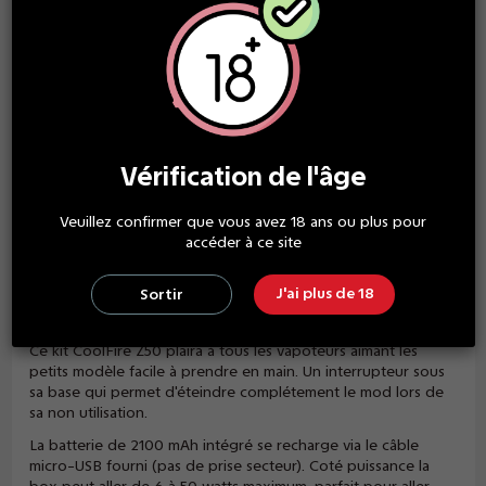
PAIEMENT SÉCURISÉ
grand choix de paiement
GARANTIE SATISFACTION
Vérification de l'âge
des produits de qualité
Veuillez confirmer que vous avez 18 ans ou plus pour
accéder à ce site
Description
J'ai plus de 18
Sortir
Ce kit CoolFire Z50 plaira à tous les vapoteurs aimant les
petits modèle facile à prendre en main. Un interrupteur sous
sa base qui permet d'éteindre complétement le mod lors de
sa non utilisation.
La batterie de 2100 mAh intégré se recharge via le câble
micro-USB fourni (pas de prise secteur). Coté puissance la