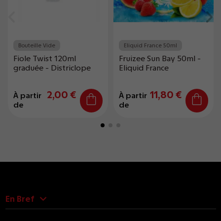
Bouteille Vide
Eliquid France 50ml
Fiole Twist 120ml
Fruizee Sun Bay 50ml -
graduée - Districlope
Eliquid France
2,00 €
11,80 €
À partir
À partir
de
de
En Bref