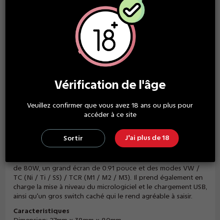
PAIEMENT SÉCURISÉ
grand choix de paiement
GARANTIE SATISFACTION
des produits de qualité
Vérification de l'âge
Veuillez confirmer que vous avez 18 ans ou plus pour
accéder à ce site
Description
J'ai plus de 18
Sortir
Le iKuu i80 de chez Eleaf est un mod compact avec une
batterie 3000mAh intégrée, une puissance de sortie maximale
de 80W, un grand écran de 0.91 pouce et des modes VW /
TC (Ni / Ti / SS) / TCR (M1 / M2 / M3). Il prend également en
charge la mise à niveau du micrologiciel et le chargement USB,
ainsi qu'un gros switch caché qui le rend agréable à saisir.
Caracteristiques