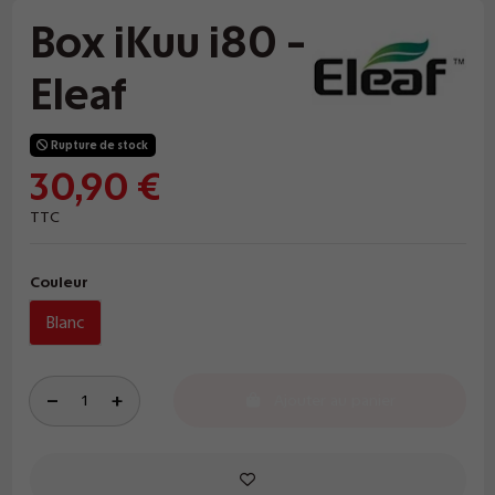
Box iKuu i80 -
Eleaf
Rupture de stock
30,90 €
TTC
Couleur
Blanc
Ajouter au panier