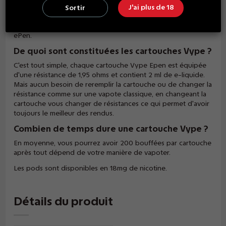
Vype vous propose un liquide à la saveur de tabac blond
J'ai plus de 18
Sortir
avec une des notes de noisettes. Pour goûter cet e-liquide
au plus vite, il vous suffit de clipser votre capsule dans votre
ePen.
De quoi sont constituées les cartouches Vype ?
C'est tout simple, chaque cartouche Vype Epen est équipée
d'une résistance de 1,95 ohms et contient 2 ml de e-liquide.
Mais aucun besoin de reremplir la cartouche ou de changer la
résistance comme sur une vapote classique, en changeant la
cartouche vous changer de résistances ce qui permet d'avoir
toujours le meilleur des rendus.
Combien de temps dure une cartouche Vype ?
En moyenne, vous pourrez avoir 200 bouffées par cartouche
après tout dépend de votre manière de vapoter.
Les pods sont disponibles en 18mg de nicotine.
Détails du produit