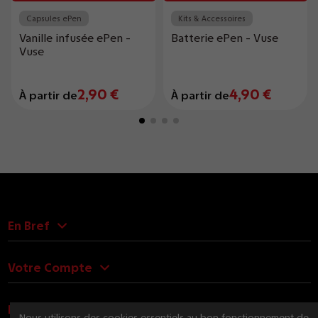
Capsules ePen
Kits & Accessoires
Vanille infusée ePen -
Batterie ePen - Vuse
Vuse
2,90 €
4,90 €
À partir de
À partir de
En Bref
Votre Compte
Nous Contacter
Nous utilisons des cookies essentiels au bon fonctionnement de