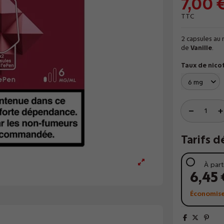
7,00 
TTC
2 capsules au 
de
Vanille
.
Taux de nico
Tarifs d
À part
6,45 
Économise