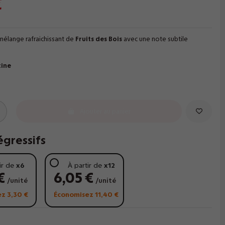
€
mélange rafraichissant de
Fruits des Bois
avec une note subtile
tine
Ajouter au panier
égressifs
ir de
x6
À partir de
x12
€
6,05 €
/unité
/unité
z 3,30 €
Économisez 11,40 €