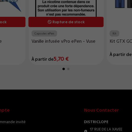
tock
Rupture de stock
Capsules ePen
Kit
e
Vanille infusée vPro ePen - Vuse
Kit GTX GO
À partir de
5,70 €
À partir de
mpte
Nous Contacter
ommande invité
DISTRICLOPE
17 RUE DE LA XAVEE