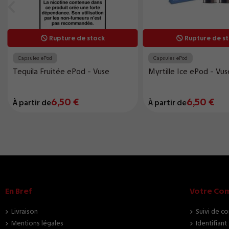
Rupture de stock
Rupture de s
Capsules ePod
Capsules ePod
Tequila Fruitée ePod - Vuse
Myrtille Ice ePod - Vus
6,50 €
6,50 €
À partir de
À partir de
En Bref
Votre Co
Livraison
Suivi de c
Mentions légales
Identifiant