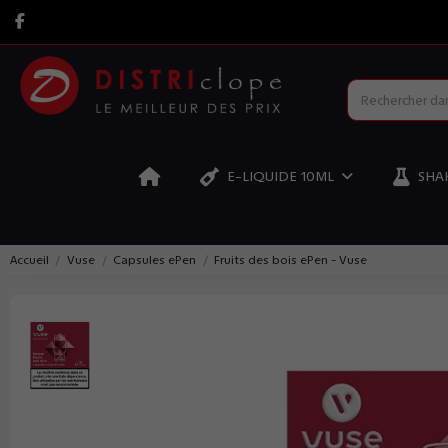
E-LIQUIDE 10ML
SHAK
Accueil
Vuse
Capsules ePen
Fruits des bois ePen - Vuse