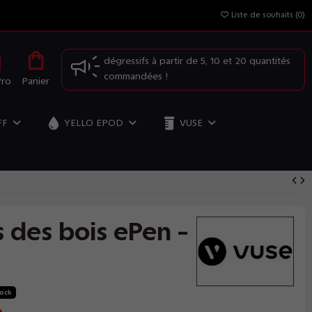
Liste de souhaits (
0
)
OFFRE SPÉCIALE: Profitez de nos prix
dégressifs à partir de 5, 10 et 20 quantités
commandées !
Pro
Panier
FF
YELLO EPOD
VUSE
s des bois ePen -
tock