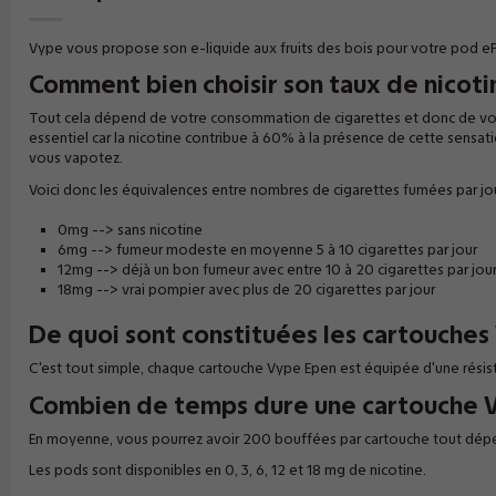
Vype vous propose son e-liquide aux fruits des bois pour votre pod e
Comment bien choisir son taux de nicoti
Tout cela dépend de votre consommation de cigarettes et donc de vot
essentiel car la nicotine contribue à 60% à la présence de cette sensati
vous vapotez.
Voici donc les équivalences entre nombres de cigarettes fumées par jour
0mg --> sans nicotine
6mg --> fumeur modeste en moyenne 5 à 10 cigarettes par jour
12mg --> déjà un bon fumeur avec entre 10 à 20 cigarettes par jou
18mg --> vrai pompier avec plus de 20 cigarettes par jour
De quoi sont constituées les cartouches
C'est tout simple, chaque cartouche Vype Epen est équipée d'une résist
Combien de temps dure une cartouche 
En moyenne, vous pourrez avoir 200 bouffées par cartouche tout dép
Les pods sont disponibles en 0, 3, 6, 12 et 18 mg de nicotine.