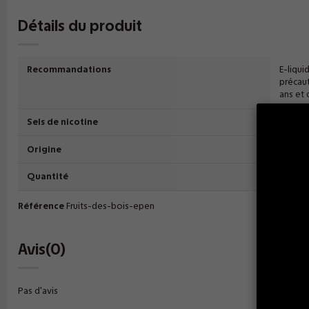
Détails du produit
Recommandations
E-liqui
précaut
ans et
Sels de nicotine
Non
Origine
Royau
Quantité
boite 
Référence
Fruits-des-bois-epen
Avis
(0)
Pas d'avis