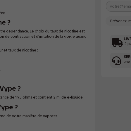
Pen.
ne ?
re dépendance. Le choix du taux de nicotine est
on de contraction et d'irritation de la gorge quand
LIV
à p
 et taux de nicotine :
SER
une
r
 Vype ?
ance de 1,95 ohms et contient 2 ml de e-liquide.
Vype ?
end de votre manière de vapoter.