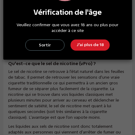
l'
ePod
de chez Vuse.
Vérification de l'âge
Elles sont vendues par boite de 2 capsules de 1.9ml de liquide
au sel de nicotine. Chaque cartouche est équipée d'une
Veuillez confirmer que vous avez 18 ans ou plus pour
résistance de 1,95 ohm, en céramique poreuse, soudée à la
accéder à ce site
base de la cartouche ce qui empêche les fuites. Vous n'avez
donc pas besoin de remplir votre cigarette de e-liquide et
vous n'avez pas de résistance à changer. Lorsque votre
J'ai plus de 18
Sortir
capsule est vide vous l'enlevez de votre ePod et en remettez
une nouvelle en la clipsant grâce à son système aimanté.
Qu'est-ce que le sel de nicotine (vPro) ?
Le sel de nicotine se retrouve à l'état naturel dans les feuilles
de tabac. Il permet de retrouver les sensations d'une vraie
cigarette traditionnelle ce qui permettra à un ancien gros
fumeur de se séparer plus facilement de la cigarette. La
nicotine qui se trouve dans vos liquides classiques met
plusieurs minutes pour arriver au cerveau et déclencher le
sentiment de satiété, le sel de nicotine met quant à lui
quelques secondes (soit très similaires à la cigarette
classique). L'avantage est que l'on vapote moins.
Les liquides aux sels de nicotine sont donc totalement
adaptés aux personnes qui viennent d'arrêter de fumer ou