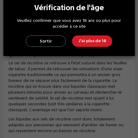
Elles sont vendues par boite de 2 capsules de 1.9ml de liquide
Vérification de l'âge
au sel de nicotine. Chaque cartouche est équipée d'une
résistance de 1,95 ohm, en céramique poreuse, soudée à la
Veuillez confirmer que vous avez 18 ans ou plus pour
base de la cartouche ce qui empêche les fuites. Vous n'avez
accéder à ce site
donc pas besoin de remplir votre cigarette de e-liquide et
vous n'avez pas de résistance à changer. Lorsque votre
capsule est vide vous l'enlevez de votre ePod et en remettez
J'ai plus de 18
Sortir
une nouvelle en la clipsant grâce à son système aimanté.
Qu'est-ce que le sel de nicotine (vPro) ?
Le sel de nicotine se retrouve à l'état naturel dans les feuilles
de tabac. Il permet de retrouver les sensations d'une vraie
cigarette traditionnelle ce qui permettra à un ancien gros
fumeur de se séparer plus facilement de la cigarette. La
nicotine qui se trouve dans vos liquides classiques met
plusieurs minutes pour arriver au cerveau et déclencher le
sentiment de satiété, le sel de nicotine met quant à lui
quelques secondes (soit très similaires à la cigarette
classique). L'avantage est que l'on vapote moins.
Les liquides aux sels de nicotine sont donc totalement
adaptés aux personnes qui viennent d'arrêter de fumer ou
qui ressentent encore un besoin en nicotine.