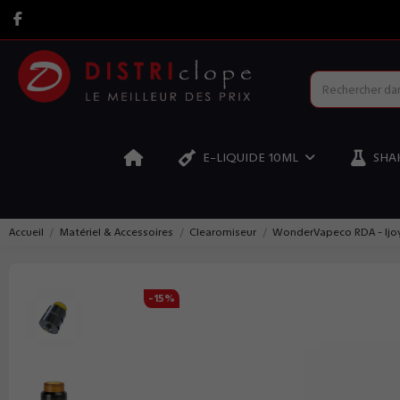
E-LIQUIDE 10ML
SHAK
Accueil
Matériel & Accessoires
Clearomiseur
WonderVapeco RDA - Ijo
-15%