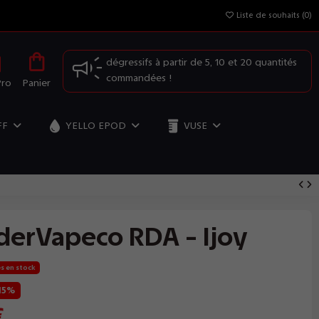
Liste de souhaits (
0
)
OFFRE SPÉCIALE: Profitez de nos prix
dégressifs à partir de 5, 10 et 20 quantités
commandées !
Pro
Panier
FF
YELLO EPOD
VUSE
erVapeco RDA - Ijoy
es en stock
15%
€