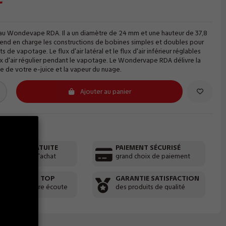
eau Wondevape RDA. Il a un diamètre de 24 mm et une hauteur de 37,8
end en charge les constructions de bobines simples et doubles pour
s de vapotage. Le flux d'air latéral et le flux d'air inférieur réglables
ux d'air régulier pendant le vapotage. Le Wondervape RDA délivre la
le de votre e-juice et la vapeur du nuage.
Ajouter au panier
RAISON GRATUITE
PAIEMENT SÉCURISÉ
artir de 30€ d'achat
grand choix de paiement
VICE CLIENT TOP
GARANTIE SATISFACTION
 équipe à votre écoute
des produits de qualité