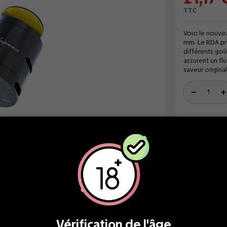
TTC
Voici le nouv
mm. Le RDA pr
différents goût
assurent un fl
saveur origina
LIV
à p
SER
une
Vérification de l'âge