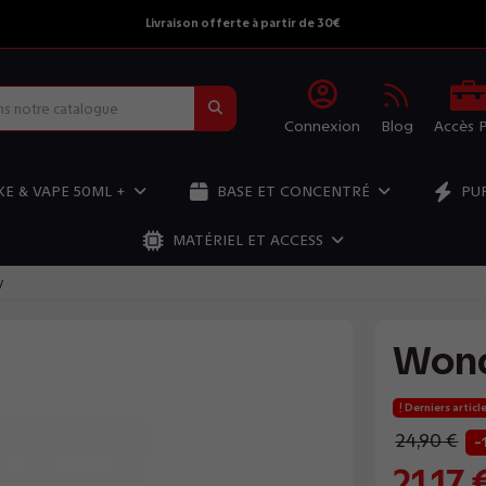
Livraison offerte à partir de 30€
Connexion
Blog
Accès 
E & VAPE 50ML +
BASE ET CONCENTRÉ
PU
MATÉRIEL ET ACCESS
y
Wond
Derniers articl
24,90 €
-
21,17 