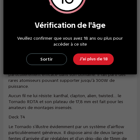
Vérification de l'âge
Description
Veuillez confirmer que vous avez 18 ans ou plus pour
accéder à ce site
Le Tornado RDTA de Ijoy est un atomiseur reconstructible
destiné aux plus intrépides cloud chasers.
J'ai plus de 18
Sortir
Rafales de vents et tempêtes sont à prévoir: le bien nommé
Tornado est une machine à produire de la vapeur
particulièrement efficace dans son domaine. Il fait parti des
rares atomiseurs pouvant supporter jusqu'à 300W de
puissance.
Aucun fil ne lui résiste: kanthal, clapton, alien, twisted… le
Tornado RDTA et son plateau de 17,8 mm est fait pour les
amateurs de montages insensés.
Deck T4
Le Tornado s’illustre évidemment par un système d'airflow
particulièrement généreux. Il dispose ainsi de deux larges
fentes d’arrivée d’air réglables et d’un drip-dip de 13mm de