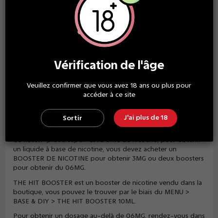
Description
Vérification de l'âge
E-liquide drippin strawberry pin apple 50 ml
Veuillez confirmer que vous avez 18 ans ou plus pour
L'e-liquide
drippin Strawberry
pin apple vous propose une
accéder à ce site
combinaison fruitée
d'ananas
et de
fraise
pour une vape
sucrée et agréable en bouche.
J'ai plus de 18
Sortir
----------------------------------
Ce flacon "prêt à vaper" est à 0MG de nicotine, pour obtenir
un liquide à base de nicotine, vous devez acheter un
BOOSTER DE NICOTINE pour obtenir 3MG ou deux boosters
pour obtenir du 06MG.
THE HIT BOOSTER est un booster de nicotine vendu dans la
boutique, vous pouvez le trouver par le biais du MENU >
BASE & DIY > THE HIT BOOSTER 10ML.
Pour obtenir un dosage au-delà de 06MG, rendez-vous dans