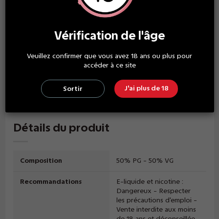
Ce flacon "prêt à vaper" est à 0MG de nicotine, pour obtenir
un liquide à base de nicotine, vous devez acheter un
BOOSTER DE NICOTINE pour obtenir 3MG ou deux boosters
pour obtenir du 06MG.
Vérification de l'âge
THE HIT BOOSTER est un booster de nicotine vendu dans la
boutique, vous pouvez le trouver par le biais du MENU >
Veuillez confirmer que vous avez 18 ans ou plus pour
BASE & DIY > THE HIT BOOSTER 10ML.
accéder à ce site
Pour obtenir un dosage au-delà de 06MG, rendez-vous dans
l'espace BASE & DIY pour réaliser vous même vos mélanges
J'ai plus de 18
Sortir
avec du concentré / base / booster.
Détails du produit
Composition
50% PG - 50% VG
Recommandations
E-liquide et nicotine :
Dangereux - Respecter
les précautions d'emploi -
Vente interdite aux moins
de 18 ans et déconseillée