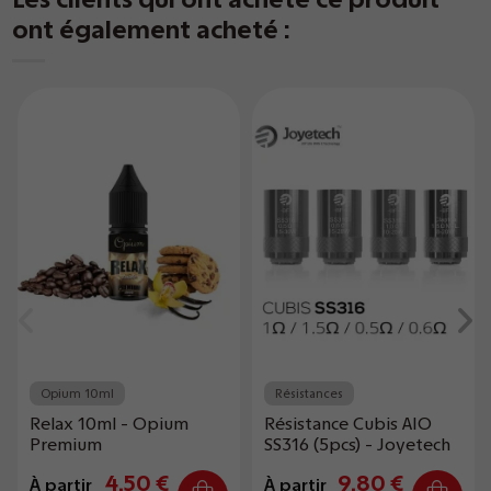
ont également acheté :
Opium 10ml
Résistances
Relax 10ml - Opium
Résistance Cubis AIO
Premium
SS316 (5pcs) - Joyetech
4,50 €
9,80 €
À partir
À partir