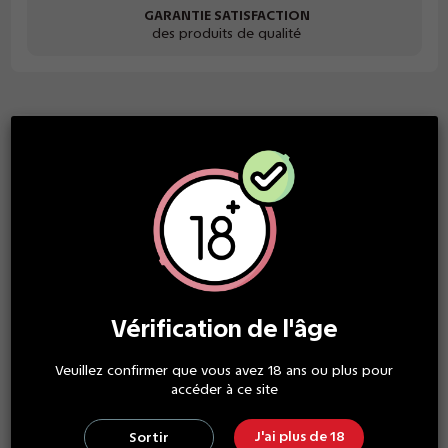
GARANTIE SATISFACTION
des produits de qualité
Description
La saveur d'u
ne
mangue
, goûtue, fraîche et sucrée.
PG/VG
30/70
Ce produit n’est garanti conforme qu’à la réglementation
française – voir article 11 des conditions Générales de vente.
Détails du produit
Vérification de l'âge
Veuillez confirmer que vous avez 18 ans ou plus pour
accéder à ce site
Composition
50% PG - 50% VG
Recommandations
E-liquide et nicotine :
J'ai plus de 18
Sortir