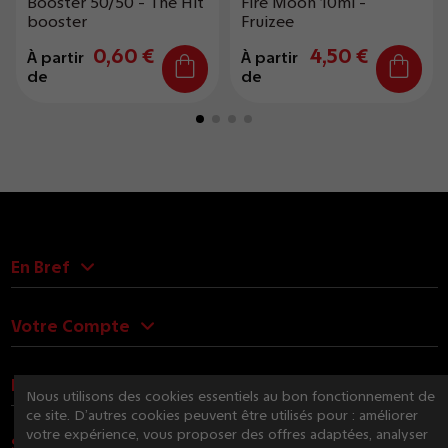
Booster 50/50 - The Hit
Fire Moon 10ml -
booster
Fruizee
0,60 €
4,50 €
À partir
À partir
de
de
En Bref
Votre Compte
Nous Contacter
Nous utilisons des cookies essentiels au bon fonctionnement de
ce site. D’autres cookies peuvent être utilisés pour : améliorer
votre expérience, vous proposer des offres adaptées, analyser
Suivez-nous