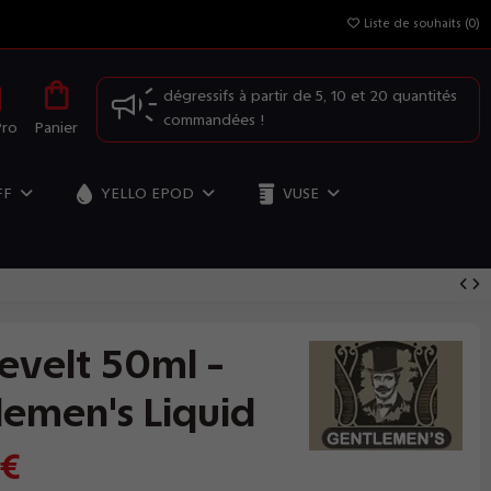
Liste de souhaits (
0
)
OFFRE SPÉCIALE: Profitez de nos prix
dégressifs à partir de 5, 10 et 20 quantités
commandées !
Pro
Panier
FF
YELLO EPOD
VUSE
evelt 50ml -
lemen's Liquid
 €