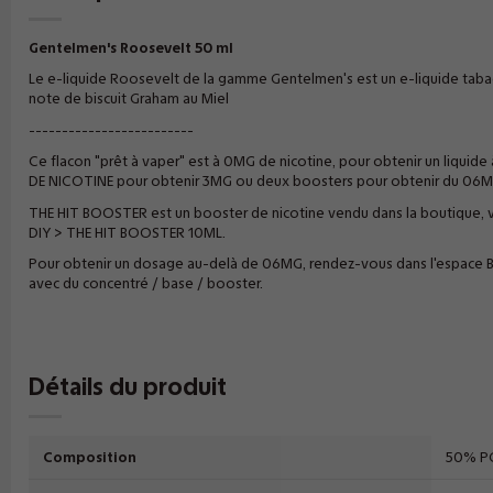
Gentelmen's Roosevelt 50 ml
Le e-liquide Roosevelt de la gamme Gentelmen's est un e-liquide tab
note de biscuit Graham au Miel
-------------------------
Ce flacon "prêt à vaper" est à 0MG de nicotine, pour obtenir un liqui
DE NICOTINE pour obtenir 3MG ou deux boosters pour obtenir du 06M
THE HIT BOOSTER est un booster de nicotine vendu dans la boutique, v
DIY > THE HIT BOOSTER 10ML.
Pour obtenir un dosage au-delà de 06MG, rendez-vous dans l'espace 
avec du concentré / base / booster.
Détails du produit
Composition
50% P