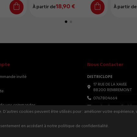
18,90 €
À partir de
À partir de
mpte
Nous Contacter
ommande invité
DISTRICLOPE
17 RUE DE LA XAVEE
88200 REMIREMONT
te
0767804664
e de vos commandes
serviceclient@districlop
 D’autres cookies peuvent être utilisés pour : améliorer votre expérience, 
sentement en accédant à notre politique de confidentialité.