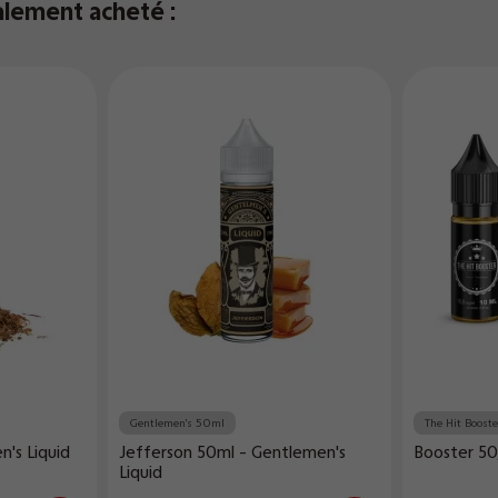
alement acheté :
Gentlemen's 50ml
The Hit Boost
's Liquid
Jefferson 50ml - Gentlemen's
Booster 50
Liquid