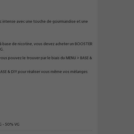
ac intense avec une touche de gourmandise et une
de à base de nicotine, vous devez acheter un BOOSTER
G.
ous pouvez le trouver par le biais du MENU > BASE &
BASE & DIY pour réaliser vous même vos mélanges
G - 50% VG