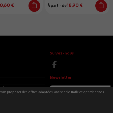
0,60 €
18,90 €
À partir de
Suivez-nous
Newsletter
e.fr
vous proposer des offres adaptées, analyser le trafic et optimiser nos
Vous pouvez vous désinscrire à tout moment. Vous
trouverez pour cela nos informations de contact
dans les conditions d'utilisation du site.