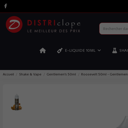
E-LIQUIDE 10ML
SHAK
Accueil
Shake & Vape
Gentlemen's 50ml
Roosevelt 50ml - Gentlemen'