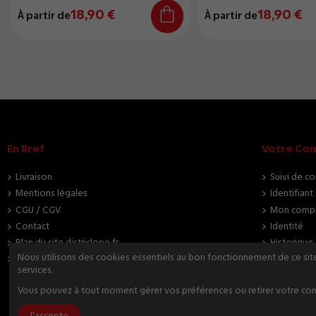
18,90 €
18,90 €
À partir de
À partir de
En Bref
Votre Co
Livraison
Suivi de c
Mentions légales
Identifiant
CGU / CGV
Mon comp
Contact
Identité
Plan du site districlope.fr
Historiqu
Nous utilisons des cookies essentiels au bon fonctionnement de ce site.
Accès Pro
Adresses
services.
Vous pouvez à tout moment gérer vos préférences ou retirer votre con
J'accepte