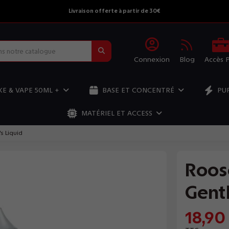
Livraison offerte à partir de 30€
Connexion
Blog
Accès 
E & VAPE 50ML +
BASE ET CONCENTRÉ
PU
MATÉRIEL ET ACCESS
s Liquid
Roos
Gent
18,90