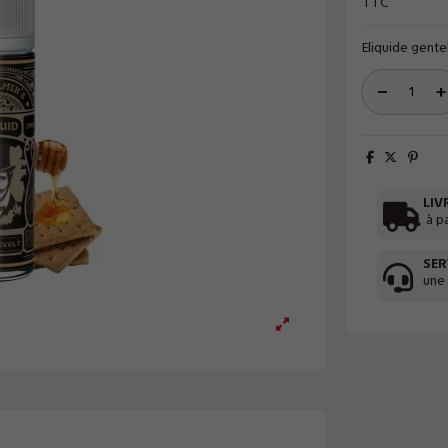
TTC
Eliquide gent
LIV
à p
SER
une