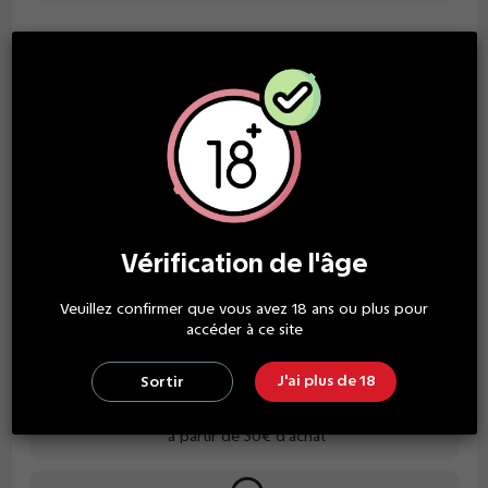
Tarifs dégressifs
À partir de
x3
À partir de
x5
12,90 €
10,90 €
/unité
/unité
Économisez 6,00 €
Économisez 20,00 €
gold hit
moscou
pastèque fraise
Vérification de l'âge
Veuillez confirmer que vous avez 18 ans ou plus pour
accéder à ce site
J'ai plus de 18
Sortir
LIVRAISON GRATUITE
à partir de 30€ d'achat