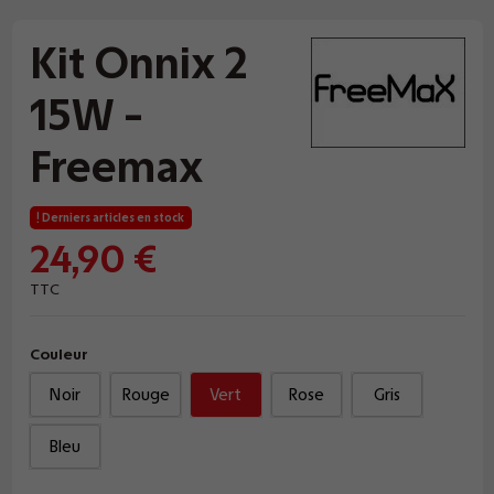
Kit Onnix 2
15W -
Freemax
Derniers articles en stock
24,90 €
TTC
Couleur
Noir
Rouge
Vert
Rose
Gris
Bleu