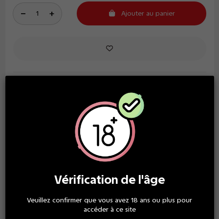
Ajouter au panier
LIVRAISON GRATUITE
à partir de 30€ d'achat
SERVICE CLIENT TOP
Vérification de l'âge
une équipe à votre écoute
Veuillez confirmer que vous avez 18 ans ou plus pour
accéder à ce site