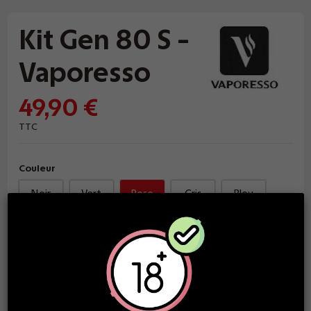
Kit Gen 80 S -
Vaporesso
49,90 €
TTC
Couleur
Noir
Vert
Rose
Gris
Bleu
Argent
Ajouter au panier