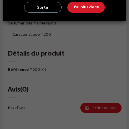
Les tout nouveaux coils Z permettent de doubler la durée de
J'ai plus de 18
Sortir
vie jusqu'à 60ml.
Explorez les merveilles du "toucher" et doublez votre plaisir
de fumer dès maintenant !
Détails du produit
Référence
T200 Kit
Avis
(0)
Pas d'avis
Ecrire un avis