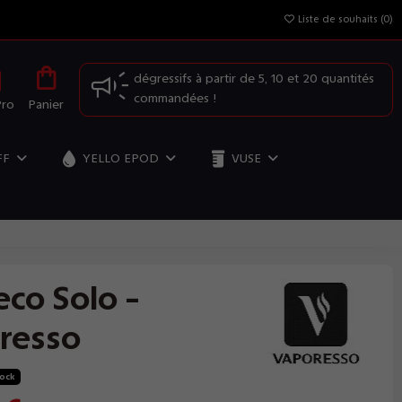
Liste de souhaits (
0
)
OFFRE SPÉCIALE: Profitez de nos prix
dégressifs à partir de 5, 10 et 20 quantités
commandées !
Pro
Panier
FF
YELLO EPOD
VUSE
eco Solo -
resso
tock