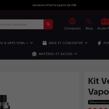
Livraison offerte à partir de 30€
Connexion
Blog
Accès 
E & VAPE 50ML +
BASE ET CONCENTRÉ
PU
MATÉRIEL ET ACCESS
Kit V
Vapo
Rupture de s