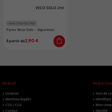
Pyrex / Drip Tip / Pod
Pyrex Veco Solo - Vaporesso
2,90 €
À partir de
En Bref
Votre Co
Livraison
Suivi de c
Mentions légales
Identifiant
CGU / CGV
Mon comp
Contact
Identité