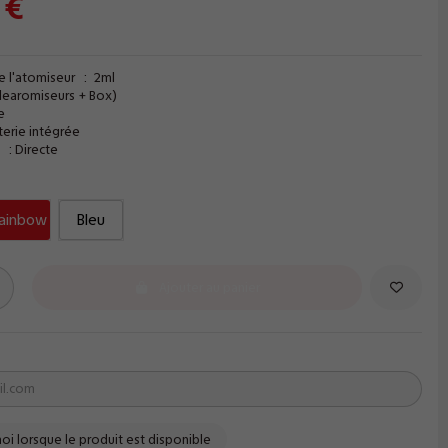
 €
 l'atomiseur : 2ml
learomiseurs + Box)
e
terie intégrée
: Directe
ainbow
Bleu
Ajouter au panier