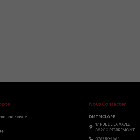
mpte
Nous Contacter
ommande invité
DISTRICLOPE
17 RUE DE LA XAVEE
88200 REMIREMONT
te
0767804664