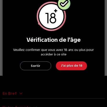
Box
Vérification de l'âge
Ohmsmium II - Asmodus
99,90 €
À partir
Veuillez confirmer que vous avez 18 ans ou plus pour
de
accéder à ce site
J'ai plus de 18
Sortir
En Bref