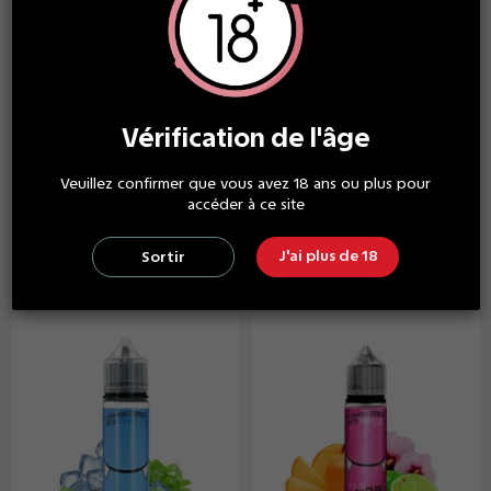
Vérification de l'âge
Avap 50ml & 90ml
Avap 50ml & 90ml
Veuillez confirmer que vous avez 18 ans ou plus pour
Green Devil 90ml - Avap
Sunny Devil 90ml - Avap
accéder à ce site
18,90 €
18,90 €
À partir
À partir
de
de
J'ai plus de 18
Sortir