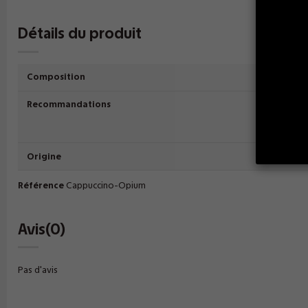
Détails du produit
Composition
70% P
Recommandations
E-liqui
précaut
ans et
Origine
France
Référence
Cappuccino-Opium
Avis
(0)
Pas d'avis