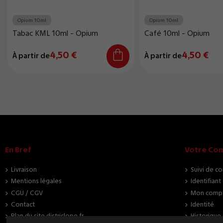
Opium 10ml
Opium 10ml
Tabac KML 10ml - Opium
Café 10ml - Opium
4,50 €
4,50 €
À partir de
À partir de
En Bref
Votre Co
Livraison
Suivi de c
Mentions légales
Identifiant
CGU / CGV
Mon comp
Contact
Identité
Plan du site districlope.fr
Historiqu