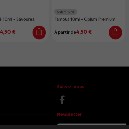
Opium 10ml
fé 10ml - Savourea
Famous 10ml - Opium Premium
4,50 €
4,50 €
À partir de
Suivez-nous
Newsletter
e.fr