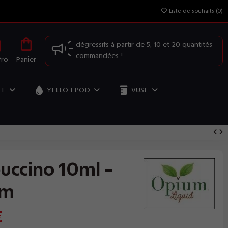
Liste de souhaits (
0
)
OFFRE SPÉCIALE: Profitez de nos prix
dégressifs à partir de 5, 10 et 20 quantités
Pro
Panier
commandées !
FF
YELLO EPOD
VUSE
uccino 10ml -
um
€