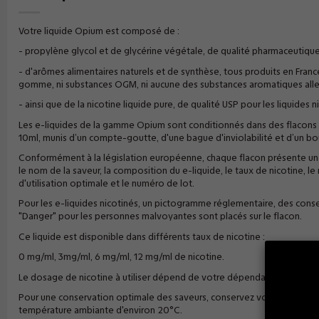
Votre liquide Opium est composé de :
- propylène glycol et de glycérine végétale, de qualité pharmaceutique
- d'arômes alimentaires naturels et de synthèse, tous produits en France. I
gomme, ni substances OGM, ni aucune des substances aromatiques alle
- ainsi que de la nicotine liquide pure, de qualité USP pour les liquides n
Les e-liquides de la gamme Opium sont conditionnés dans des flacons 
10ml, munis d’un compte-goutte, d'une bague d'inviolabilité et d’un bo
Conformément à la législation européenne, chaque flacon présente un 
le nom de la saveur, la composition du e-liquide, le taux de nicotine, le 
d'utilisation optimale et le numéro de lot.
Pour les e-liquides nicotinés, un pictogramme réglementaire, des consei
"Danger" pour les personnes malvoyantes sont placés sur le flacon.
Ce liquide est disponible dans différents taux de nicotine :
0 mg/ml, 3mg/ml, 6 mg/ml, 12 mg/ml de nicotine.
Le dosage de nicotine à utiliser dépend de votre dépendance à celle-ci
Pour une conservation optimale des saveurs, conservez votre e liquide à 
température ambiante d'environ 20°C.