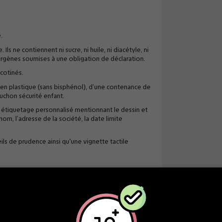
.
ls ne contiennent ni sucre, ni huile, ni diacétyle, ni
rgènes soumises à une obligation de déclaration.
icotinés.
en plastique (sans bisphénol), d’une contenance de
uchon sécurité enfant.
étiquetage personnalisé mentionnant le dessin et
nom, l’adresse de la société, la date limite
ls de prudence ainsi qu'une vignette tactile
.
l'abri de la lumière, dans un endroit sec et à une