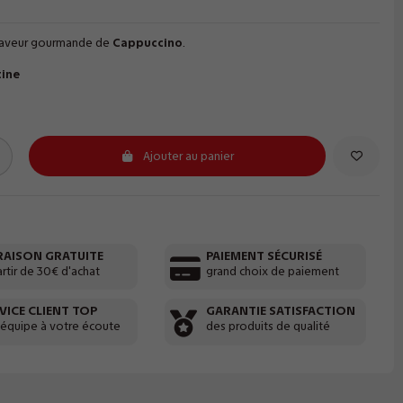
a saveur gourmande de
Cappuccino
.
tine
Ajouter au panier
RAISON GRATUITE
PAIEMENT SÉCURISÉ
artir de 30€ d'achat
grand choix de paiement
VICE CLIENT TOP
GARANTIE SATISFACTION
 équipe à votre écoute
des produits de qualité