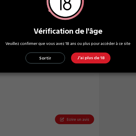
Vérification de l'âge
G - 30% VG
Veuillez confirmer que vous avez 18 ans ou plus pour accéder à ce site
de et nicotine : Dangereux - Respecter les
ions d'emploi - Vente interdite aux moins de 18
 déconseillée aux femmes enceintes
J'ai plus de 18
Sortir
Ecrire un avis