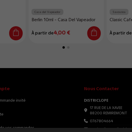
Casa del Vapeador
Savourea
Berlin 10ml - Casa Del Vapeador
Classic Ca
4,00 €
À partir de
À partir de
mpte
Nous Contacter
ommande invité
DISTRICLOPE
17 RUE DE LA XAVEE
88200 REMIREMONT
te
0767804664
e de vos commandes
serviceclient@districlop