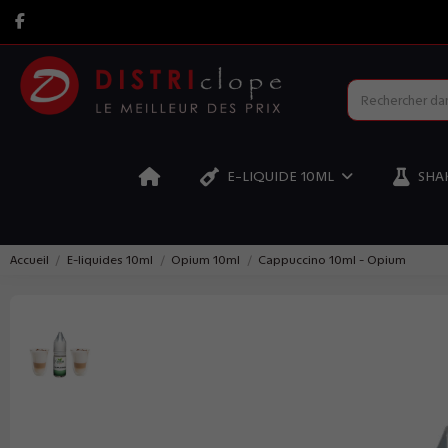
E-LIQUIDE 10ML
SHAK
Accueil
E-liquides 10ml
Opium 10ml
Cappuccino 10ml - Opium