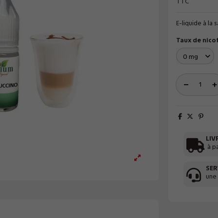
TTC
E-liquide à l
Taux de nico
LIV
à p
SER
une