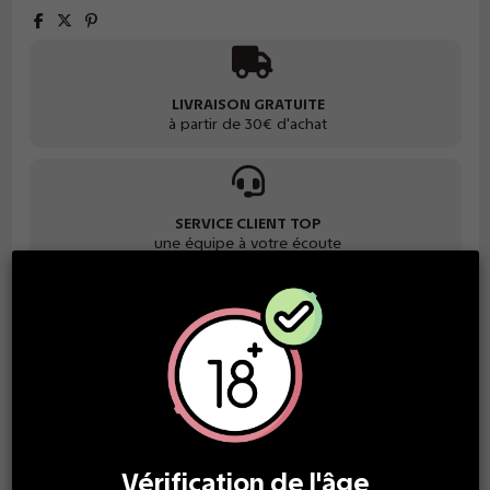
LIVRAISON GRATUITE
à partir de 30€ d'achat
SERVICE CLIENT TOP
une équipe à votre écoute
PAIEMENT SÉCURISÉ
grand choix de paiement
GARANTIE SATISFACTION
Vérification de l'âge
des produits de qualité