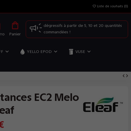
Liste de souhaits (
0
)
OFFRE SPÉCIALE: Profitez de nos prix
dégressifs à partir de 5, 10 et 20 quantités
commandées !
Pro
Panier
FF
YELLO EPOD
VUSE
stances EC2 Melo
leaf
€