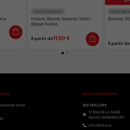
Eliquid France 50ml
The Hit Boost
uice
Fruizee Bloody Summer 50ml -
Booster 30
Eliquid France
11,50 €
À partir de
À partir de
mpte
Nous Contacter
ommande invité
DISTRICLOPE
17 RUE DE LA XAVEE
88200 REMIREMONT
te
0767804664