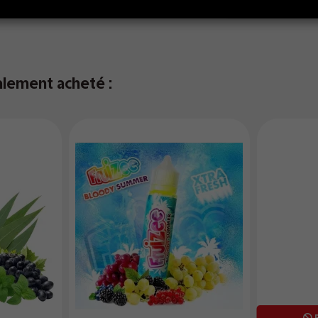
alement acheté :
R