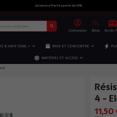
Livraison offerte à partir de 30€
Connexion
Blog
Accès 
E & VAPE 50ML +
BASE ET CONCENTRÉ
PU
MATÉRIEL ET ACCESS
leaf
Rési
4 - E
11,50 