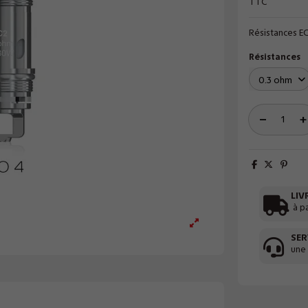
TTC
Résistances E
Résistances
LIV
à p
SER
une