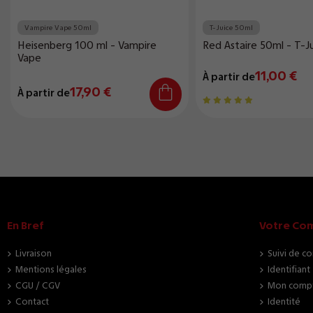
Vampire Vape 50ml
T-Juice 50ml
Heisenberg 100 ml - Vampire
Red Astaire 50ml - T-J
Vape
11,00 €
À partir de
17,90 €
À partir de
En Bref
Votre Co
Livraison
Suivi de c
Mentions légales
Identifiant
CGU / CGV
Mon comp
Contact
Identité