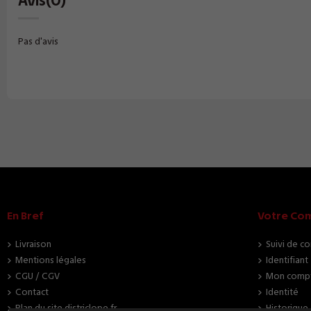
Avis
(0)
Pas d'avis
En Bref
Votre Co
Livraison
Suivi de c
Mentions légales
Identifiant
CGU / CGV
Mon comp
Contact
Identité
Plan du site districlope.fr
Historiqu