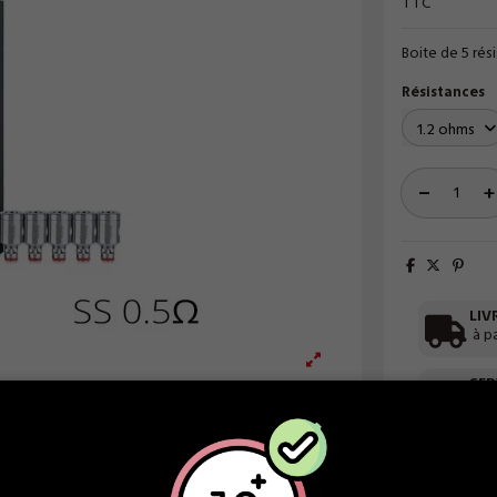
TTC
Boite de 5 rés
Résistances
LIV
à p
SER
une