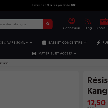
Livraison offerte à partir de 30€
Connexion
Blog
Accès 
E & VAPE 50ML +
BASE ET CONCENTRÉ
PU
MATÉRIEL ET ACCESS
ertech
Rési
Kang
12,50