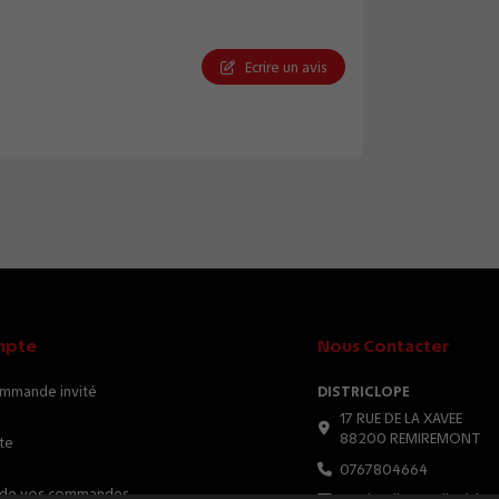
Ecrire un avis
mpte
Nous Contacter
ommande invité
DISTRICLOPE
17 RUE DE LA XAVEE
88200 REMIREMONT
te
0767804664
e de vos commandes