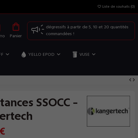
Liste de souhaits (
0
)
OFFRE SPÉCIALE: Profitez de nos prix
dégressifs à partir de 5, 10 et 20 quantités
commandées !
Pro
Panier
FF
YELLO EPOD
VUSE
stances SSOCC -
ertech
 €