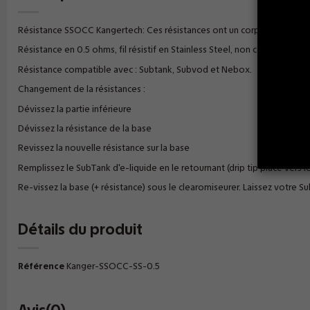
Résistance SSOCC Kangertech: Ces résistances ont un corps en acier ino
Résistance en 0.5 ohms, fil résistif en Stainless Steel, non compatible
Résistance compatible avec : Subtank, Subvod et Nebox.
Changement de la résistances :
Dévissez la partie inférieure
Dévissez la résistance de la base
Revissez la nouvelle résistance sur la base
Remplissez le SubTank d'e-liquide en le retournant (drip tip placé vers l
Re-vissez la base (+ résistance) sous le clearomiseurer. Laissez votre
Détails du produit
Référence
Kanger-SSOCC-SS-0.5