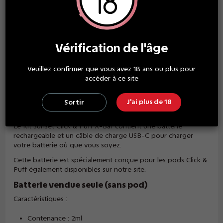
GARANTIE SATISFACTION
des produits de qualité
Vérification de l'âge
Veuillez confirmer que vous avez 18 ans ou plus pour
Description
accéder à ce site
La batterie Click & Puff est une solution alternative et durable
J'ai plus de 18
Sortir
aux puffs jetables.
Le Kit Sunset Click & Puff X-Bar contient une batterie
rechargeable et un câble de charge USB-C pour charger
votre batterie où que vous soyez.
Cette batterie est spécialement conçue pour les pods Click &
Puff également disponibles sur notre site.
Batterie vendue seule (sans pod)
Caractéristiques :
Contenance : 2ml