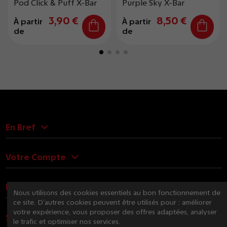
Pod Click & Puff X-Bar
Purple Sky X-Bar
3,90 €
8,50 €
À partir
À partir
de
de
En Bref
Votre Compte
Nous Contacter
Nous utilisons des cookies essentiels au bon fonctionnement de
ce site. D’autres cookies peuvent être utilisés pour : améliorer
votre expérience, vous proposer des offres adaptées, analyser
Suivez-nous
le trafic et optimiser nos services.