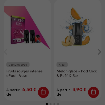
Capsules ePod
X-Bar
Fruits rouges intense
Melon glacé - Pod Click
ePod - Vuse
& Puff X-Bar
6,50 €
3,90 €
À partir
À partir
de
de