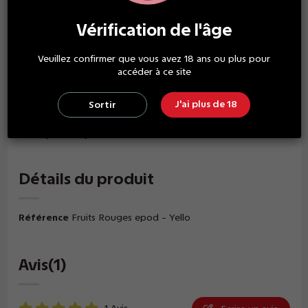
Vérification de l'âge
Description
Veuillez confirmer que vous avez 18 ans ou plus pour
accéder à ce site
Ce pack contient 2 pods, chacun rempli de 2 ml de e-
liquide, disponible en 0mg, 10mg ou 20mg/ml de
nicotine.
J'ai plus de 18
Sortir
Compatible avec le systèmes de pods Vuse
EPOD/EPOD2/PRO.
Détails du produit
Référence
Fruits Rouges epod - Yello
Avis
(1)