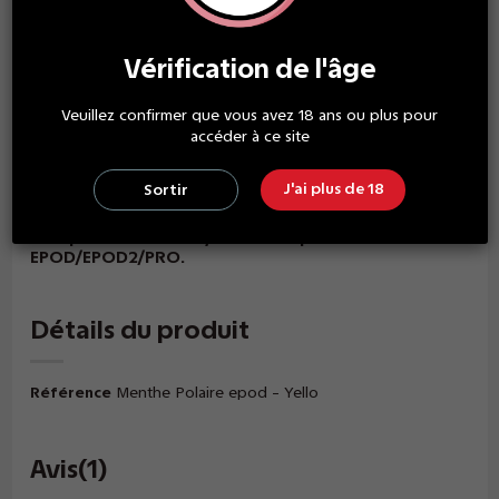
Vérification de l'âge
Description
Veuillez confirmer que vous avez 18 ans ou plus pour
accéder à ce site
Ce pack contient 2 pods, chacun rempli de 2 ml de e-
liquide, disponible en 0mg, 10mg ou 20mg/ml de
J'ai plus de 18
Sortir
nicotine.
Compatible avec le systèmes de pods Vuse
EPOD/EPOD2/PRO.
Détails du produit
Référence
Menthe Polaire epod - Yello
Avis
(1)