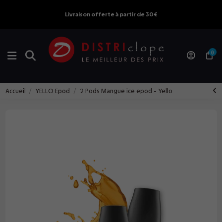
Livraison offerte à partir de 30€
0
Accueil
YELLO Epod
2 Pods Mangue ice epod - Yello