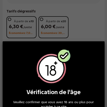
Tarifs dégressifs
À partir de
x10
À partir de
x20
6,30 €
6,00 €
/unité
/unité
Économisez 7,00 €
Économisez 20,00 €
LIVRAISON GRATUITE
à partir de 30€ d'achat
SERVICE CLIENT TOP
Vérification de l'âge
une équipe à votre écoute
Veuillez confirmer que vous avez 18 ans ou plus pour
accéder à ce site