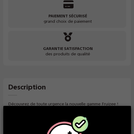
PAIEMENT SÉCURISÉ
grand choix de paiement
GARANTIE SATISFACTION
des produits de qualité
Description
Découvrez de toute urgence la nouvelle gamme Fruizee !
Des e-liquides fabriqués en France par EliquidFrance, des
saveurs pétillantes, fraiches et douces, qui réveilleront en
douceur votre vape du quotidien. E-liquide Crazy Mango :
Une intense arôme de mangue fraiche - PG/VG : 30/70 - 50
ml.