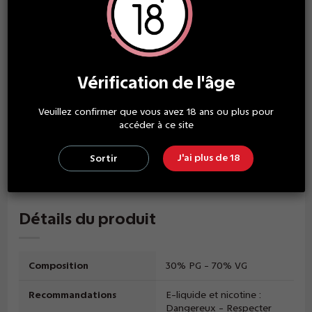
-------------------------------
Ce flacon "prêt à vaper" est à 0MG de nicotine, pour obtenir
un liquide à base de nicotine, vous devez acheter un
BOOSTER DE NICOTINE pour obtenir 3MG ou deux boosters
Vérification de l'âge
pour obtenir du 06MG.
THE HIT BOOSTER est un booster de nicotine vendu dans la
Veuillez confirmer que vous avez 18 ans ou plus pour
boutique, vous pouvez le trouver par le biais du MENU >
accéder à ce site
BASE & DIY > THE HIT BOOSTER 10ML.
Pour obtenir un dosage au-delà de 06MG, rendez-vous dans
J'ai plus de 18
Sortir
l'espace BASE & DIY pour réaliser vous même vos mélanges
avec du concentré / base / booster.
Détails du produit
Composition
30% PG - 70% VG
Recommandations
E-liquide et nicotine :
Dangereux - Respecter