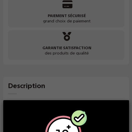
PAIEMENT SÉCURISÉ
grand choix de paiement
GARANTIE SATISFACTION
des produits de qualité
Description
E-liquide Bloody Summer 50ml - Fruizee par ELIQUID
FRANCE
Une saveur de bonbon aux fruits rouges avec des notes de
raisin et de cassis avec toujours cette touche de fraîcheur
extrême !