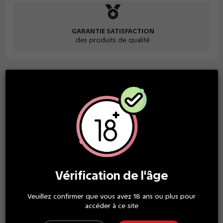
GARANTIE SATISFACTION
des produits de qualité
Description
La saveur d'u
ne
mangue
, goûtue, fraîche et sucrée.
PG/VG
30/70
Ce produit n’est garanti conforme qu’à la réglementation
française – voir article 11 des conditions Générales de vente.
Vérification de l'âge
Détails du produit
Veuillez confirmer que vous avez 18 ans ou plus pour
accéder à ce site
Composition
50% PG - 50% VG