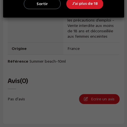
J'ai plus de 18
Sortir
Recommandations
E-liquide et nicotine :
Dangereux - Respecter
les précautions d'emploi -
Vente interdite aux moins
de 18 ans et déconseillée
aux femmes enceintes
Origine
France
Référence
Summer beach-10ml
Avis
(0)
Pas d'avis
Ecrire un avis