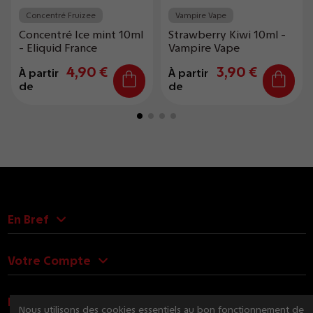
Concentré Fruizee
Vampire Vape
Concentré Ice mint 10ml
Strawberry Kiwi 10ml -
- Eliquid France
Vampire Vape
4,90 €
3,90 €
À partir
À partir
de
de
En Bref
Votre Compte
Nous Contacter
Nous utilisons des cookies essentiels au bon fonctionnement de