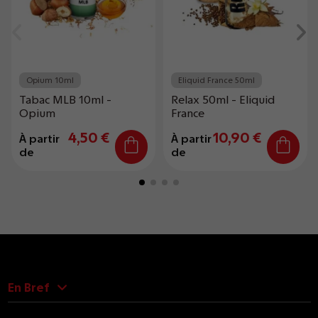
Opium 10ml
Eliquid France 50ml
Tabac MLB 10ml -
Relax 50ml - Eliquid
Opium
France
4,50 €
10,90 €
À partir
À partir
de
de
En Bref