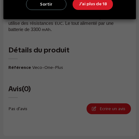
Veco One Plus
J'ai plus de 18
Sortir
Voici le kit
Veco One Plus
de
Vaporesso
. Il embarque
le
Tank de
4
, un
de
de
puissance et
Veco Plus
ml
mod
40W
utili
se des résistances
. Le tout alimenté par une
EUC
batterie
de 3300
.
mAh
Détails du produit
Référence
Veco-One-Plus
Avis
(0)
Pas d'avis
Ecrire un avis