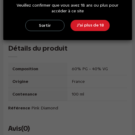
Ajouter un booster de 10ml à 20mg/ml de nicotine au flacon
Veuillez confirmer que vous avez 18 ans ou plus pour
pour obtenir au total 110 ml de e-liquide nicotiné à 1,5 mg/ml,
accéder à ce site
Il est aussi possible d'ajouter 2 booster de 10ml à 20mg/ml de
nicotine au flacon pour obtenir au total 110 ml de e-liquide
J'ai plus de 18
Sortir
nicotiné à 3 mg/ml.
Détails du produit
Composition
60% PG - 40% VG
Origine
France
Contenance
100 ml
Référence
Pink Diamond
Avis
(0)