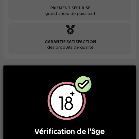
PAIEMENT SÉCURISÉ
grand choix de paiement
GARANTIE SATISFACTION
des produits de qualité
Description
Notre produit
Pink Diamond
de la gamme
Medusa
est
disponible en version 100 ml sans nicotine. Il est toutefois
possible d’ajouter de la nicotine sans perdre de la saveur
selon vos envies, grâce à un ou plusieurs boosters nicotinés
(non-inclus).
Vérification de l'âge
Par exemple, vous pourrez :