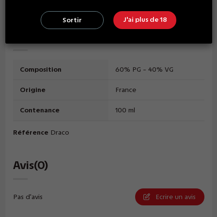
nicotiné à 3 mg/ml.
J'ai plus de 18
Sortir
Détails du produit
Composition
60% PG - 40% VG
Origine
France
Contenance
100 ml
Référence
Draco
Avis
(0)
Pas d'avis
Ecrire un avis