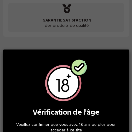
GARANTIE SATISFACTION
des produits de qualité
Description
Notre produit
Draco
de la gamme
Medusa
est disponible en
version 100 ml sans nicotine. Il est toutefois possible d’ajouter
de la nicotine sans perdre de la saveur selon vos envies,
grâce à un ou plusieurs boosters nicotinés (non-inclus).
Par exemple, vous pourrez :
Ajouter un booster de 10ml à 20mg/ml de nicotine au flacon
Vérification de l'âge
pour obtenir au total 110 ml de e-liquide nicotiné à 1,5 mg/ml,
Il est aussi possible d'ajouter 2 booster de 10ml à 20mg/ml de
Veuillez confirmer que vous avez 18 ans ou plus pour
nicotine au flacon pour obtenir au total 110 ml de e-liquide
accéder à ce site