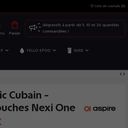
Liste de souhaits (
0
)
OFFRE SPÉCIALE: Profitez de nos prix
dégressifs à partir de 5, 10 et 20 quantités
commandées !
Pro
Panier
FF
YELLO EPOD
VUSE
ic Cubain -
ouches Nexi One
€