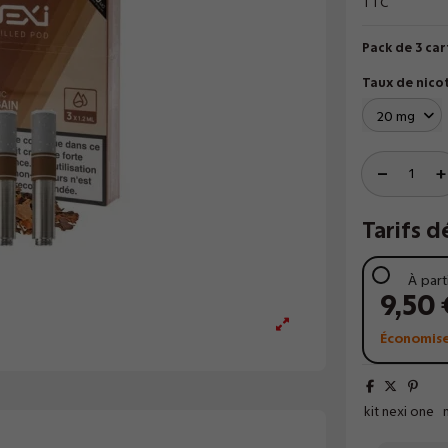
TTC
Pack de 3 car
Taux de nico
Tarifs d
À part
9,50 
Économise
kit nexi one