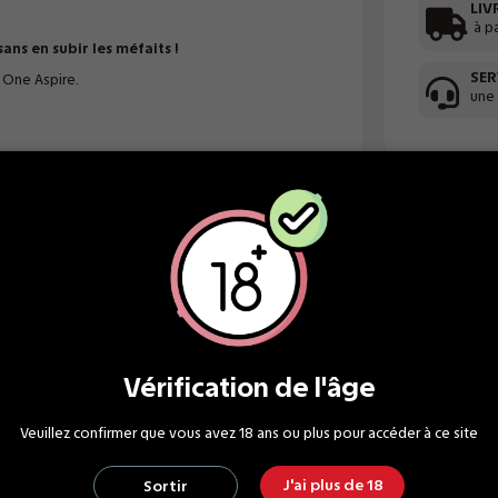
LIV
à p
sans en subir les méfaits !
SER
 One Aspire.
une
Vérification de l'âge
Veuillez confirmer que vous avez 18 ans ou plus pour accéder à ce site
J'ai plus de 18
Sortir
Ecrire un avis