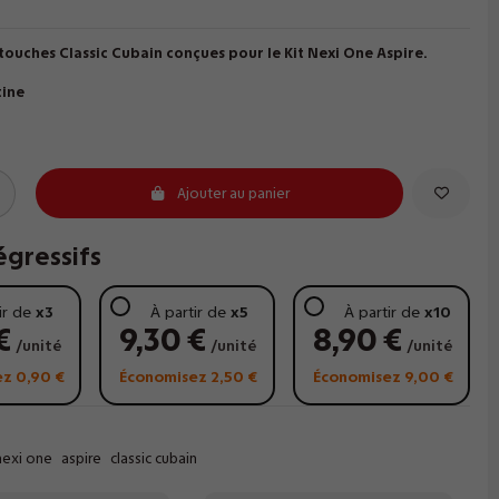
touches Classic Cubain conçues pour le Kit Nexi One Aspire.
tine
Ajouter au panier
égressifs
ir de
x3
À partir de
x5
À partir de
x10
€
9,30 €
8,90 €
/unité
/unité
/unité
z 0,90 €
Économisez 2,50 €
Économisez 9,00 €
nexi one
aspire
classic cubain