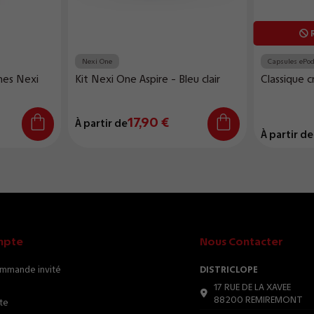
R
Nexi One
Capsules ePo
hes Nexi
Kit Nexi One Aspire - Bleu clair
Classique 
17,90 €
À partir de
À partir de
mpte
Nous Contacter
ommande invité
DISTRICLOPE
17 RUE DE LA XAVEE
88200 REMIREMONT
te