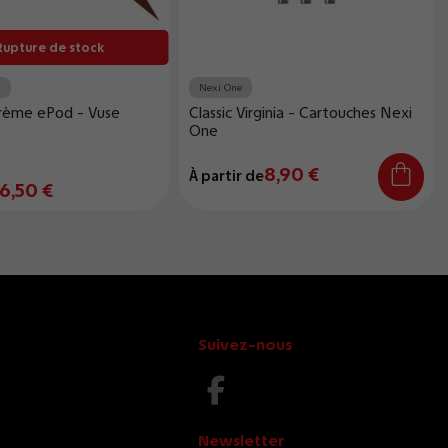
upture de stock
d
Nexi One
crème ePod - Vuse
Classic Virginia - Cartouches Nexi
One
8,90 €
À partir de
6,50 €
Suivez-nous
Newsletter