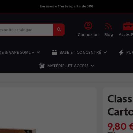
Livraison offerte à partir de 30€
Connexion
Blog
Accès 
E & VAPE 50ML +
BASE ET CONCENTRÉ
PU
MATÉRIEL ET ACCESS
Class
Cart
9,80 