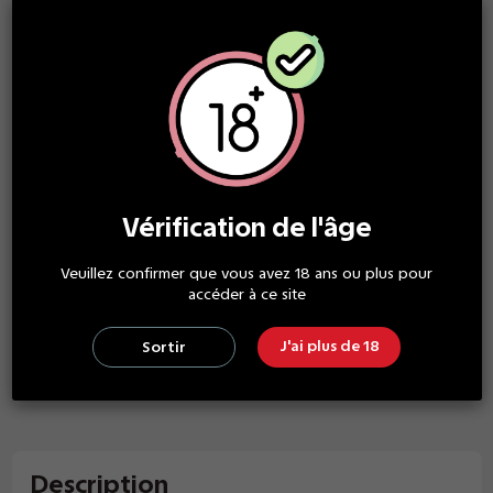
à partir de 30€ d'achat
SERVICE CLIENT TOP
une équipe à votre écoute
Vérification de l'âge
PAIEMENT SÉCURISÉ
grand choix de paiement
Veuillez confirmer que vous avez 18 ans ou plus pour
accéder à ce site
GARANTIE SATISFACTION
J'ai plus de 18
Sortir
des produits de qualité
Description