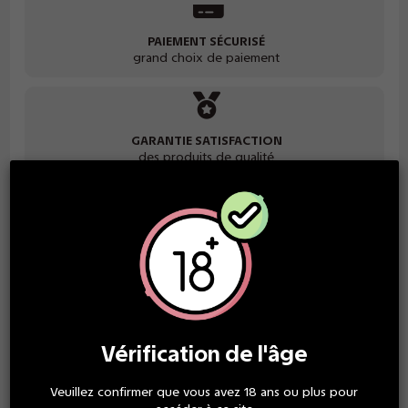
PAIEMENT SÉCURISÉ
grand choix de paiement
GARANTIE SATISFACTION
des produits de qualité
Description
Pod à la saveur de myrtille framboise, adapté aux kits Click &
Puff.
Vérification de l'âge
Chaque pod contient 2ml de e-liquide aux saveurs intenses.
Existe en 2 versions : 0mg et 20mg
Veuillez confirmer que vous avez 18 ans ou plus pour