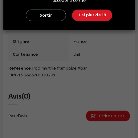
Ce pod est conçu en France.
accéder à ce site
J'ai plus de 18
Sortir
Détails du produit
Origine
France
Contenance
2ml
Référence
Pod myrtille framboise Xbar
EAN-13
3663701030201
Avis
(0)
Pas d'avis
Ecrire un avis