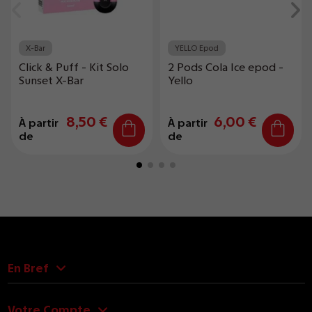
X-Bar
YELLO Epod
Click & Puff - Kit Solo
2 Pods Cola Ice epod -
Sunset X-Bar
Yello
8,50 €
6,00 €
À partir
À partir
de
de
En Bref
Votre Compte