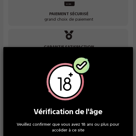
PAIEMENT SÉCURISÉ
grand choix de paiement
GARANTIE SATISFACTION
des produits de qualité
Description
Pod à la saveur de fraise mangue, adapté aux kits Click & Puff.
Vérification de l'âge
Chaque pod contient 2ml de e-liquide aux saveurs intenses.
Existe en 2 versions : 0mg et 20mg
Veuillez confirmer que vous avez 18 ans ou plus pour
accéder à ce site
Ce pod est conçu en France.